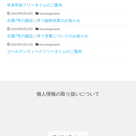
年末年始フリータイムのご案内
2024年8月16日
Uncategorized
台風7号の接近に伴う臨時休業のお知らせ
2024年8月15日
Uncategorized
台風7号の接近に伴う営業についてのお知らせ
2024年4月11日
Uncategorized
ゴールデンウィークフリータイムのご案内
個人情報の取り扱いについて